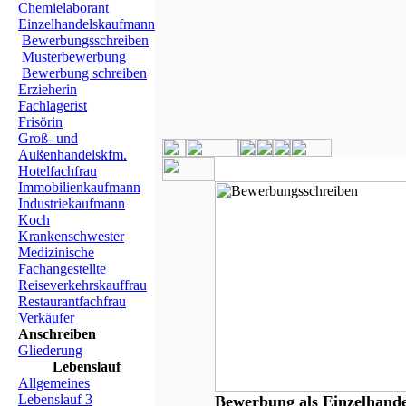
Chemielaborant
Einzelhandelskaufmann
Bewerbungsschreiben
Musterbewerbung
Bewerbung schreiben
Erzieherin
Fachlagerist
Frisörin
Groß- und
Außenhandelskfm.
Hotelfachfrau
Immobilienkaufmann
Industriekaufmann
Koch
Krankenschwester
Medizinische
Fachangestellte
Reiseverkehrskauffrau
Restaurantfachfrau
Verkäufer
Anschreiben
Gliederung
Lebenslauf
Allgemeines
Lebenslauf 3
Bewerbung als Einzelhand