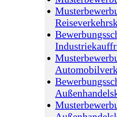
Musterbewerbu
Reiseverkehrs
Bewerbungssch
Industriekauff
Musterbewerb
Automobilverkä
Bewerbungssch
Außenhandels
Musterbewerb
Außenhandels