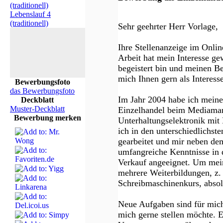
(traditionell)
Lebenslauf 4
(traditionell)
Sehr geehrter Herr Vorlage,
Ihre Stellenanzeige im Onli
Arbeit hat mein Interesse ge
begeistert bin und meinen Be
mich Ihnen gern als Interesse
Bewerbungsfoto
das Bewerbungsfoto
Im Jahr 2004 habe ich mein
Deckblatt
Muster-Deckblatt
Einzelhandel beim Mediamar
Bewerbung merken
Unterhaltungselektronik mit
ich in den unterschiedlichst
gearbeitet und mir neben d
umfangreiche Kenntnisse in
Verkauf angeeignet. Um mein
mehrere Weiterbildungen, z.
Schreibmaschinenkurs, absol
Neue Aufgaben sind für mich
mich gerne stellen möchte. E