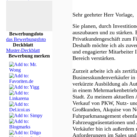
Sehr geehrter Herr Vorlage,
Sie planen, durch Investitio
auszubauen und zu stärken.
Bewerbungsfoto
Privatkundengeschäft zum F
das Bewerbungsfoto
Deckblatt
Deshalb möchte ich als zuver
Muster-Deckblatt
und engagierter Mitarbeiter
Bewerbung merken
Bereich verstärken.
Zurzeit arbeite ich als zertif
Businesskundenverkäufer i
verkürzte Ausbildung als Au
in einem Mehrmarkenbetrieb
Stadt. Zu meinem aktuellen 
Verkauf von PKW, Nutz- und 
Großkunden, Akquise von Ne
Fuhrparkmanagement ebenfal
Fahrzeugpräsentationen und A
Verkäufer bin ich außerdem m
Anforderungen im Sales und A