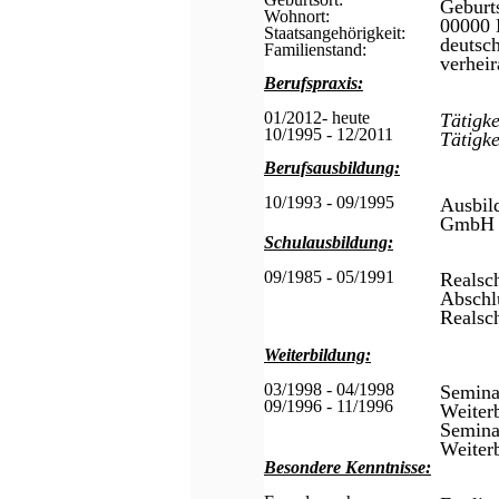
Geburt
Wohnort:
00000 
Staatsangehörigkeit:
deutsc
Familienstand:
verheir
Berufspraxis:
01/2012- heute
Tätigk
10/1995 - 12/2011
Tätigk
Berufsausbildung:
10/1993 - 09/1995
Ausbi
GmbH i
Schulausbildung:
09/1985 - 05/1991
Realsch
Abschlu
Realsc
Weiterbildung:
03/1998 - 04/1998
Semina
09/1996 - 11/1996
Weiter
Semina
Weiter
Besondere Kenntnisse: