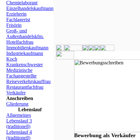
Chemielaborant
Einzelhandelskaufmann
Erzieherin
Fachlagerist
Frisörin
Groß- und
Außenhandelskfm.
Hotelfachfrau
Immobilienkaufmann
Industriekaufmann
Koch
Krankenschwester
Medizinische
Fachangestellte
Reiseverkehrskauffrau
Restaurantfachfrau
Verkäufer
Anschreiben
Gliederung
Lebenslauf
Allgemeines
Lebenslauf 3
(traditionell)
Lebenslauf 4
Bewerbung als Verkäufer
(traditionell)