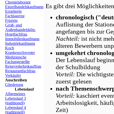
Chemielaborant
Es gibt drei Möglichkeiten
Einzelhandelskaufmann
Erzieherin
Fachlagerist
chronologisch ("deut
Frisörin
Auflistung der Statio
Groß- und
Außenhandelskfm.
angefangen bis zur G
Hotelfachfrau
Nachteil:
ist nicht me
Immobilienkaufmann
Industriekaufmann
älteren Bewerbern unp
Koch
umgekehrt chronolog
Krankenschwester
Medizinische
Der Lebenslauf beginn
Fachangestellte
der Schulbildung
Reiseverkehrskauffrau
Restaurantfachfrau
Vorteil:
Die wichtigste
Verkäufer
Anschreiben
zuerst gelesen
Gliederung
nach Themenschwerp
Lebenslauf
Allgemeines
Vorteil:
kaschiert even
Lebenslauf 3
Arbeitslosigkeit, häuf
(traditionell)
Lebenslauf 4
Zeit)
(traditionell)