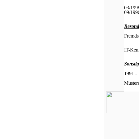
03/1998
09/1996
Besond
Fremds
IT-Kenn
Sonstig
1991 -
Musters