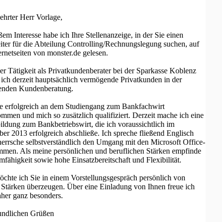
ehrter Herr Vorlage,
ßem Interesse habe ich Ihre Stellenanzeige, in der Sie einen
iter für die Abteilung Controlling/Rechnungslegung suchen, auf
ernetseiten von monster.de gelesen.
er Tätigkeit als Privatkundenberater bei der Sparkasse Koblenz
 ich derzeit hauptsächlich vermögende Privatkunden in der
enden Kundenberatung.
e erfolgreich an dem Studiengang zum Bankfachwirt
ommen und mich so zusätzlich qualifiziert. Derzeit mache ich eine
ildung zum Bankbetriebswirt, die ich voraussichtlich im
er 2013 erfolgreich abschließe. Ich spreche fließend Englisch
errsche selbstverständlich den Umgang mit den Microsoft Office-
men. Als meine persönlichen und beruflichen Stärken empfinde
mfähigkeit sowie hohe Einsatzbereitschaft und Flexibilität.
chte ich Sie in einem Vorstellungsgespräch persönlich von
Stärken überzeugen. Über eine Einladung von Ihnen freue ich
her ganz besonders.
undlichen Grüßen