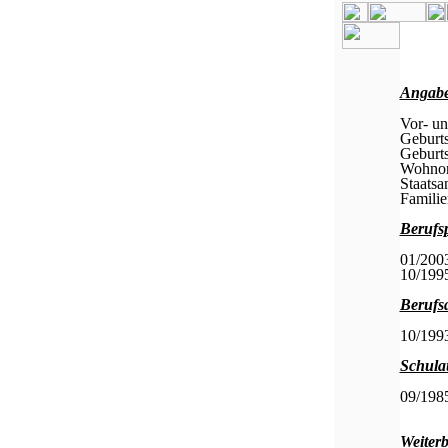
Angabe
Vor- u
Geburts
Geburts
Wohnor
Staatsa
Familie
Berufsp
01/2003
10/1995
Berufs
10/1993
Schula
09/1985
Weiterb