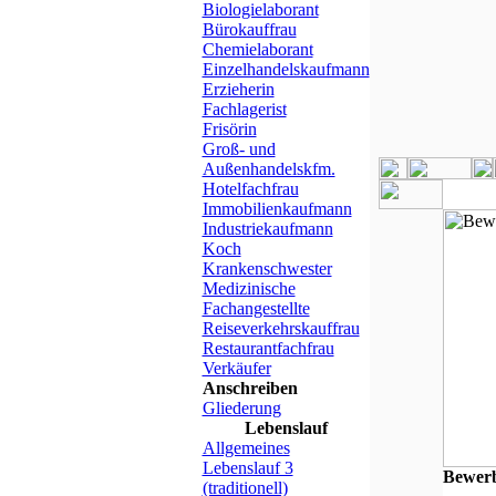
Biologielaborant
Bürokauffrau
Chemielaborant
Einzelhandelskaufmann
Erzieherin
Fachlagerist
Frisörin
Groß- und
Außenhandelskfm.
Hotelfachfrau
Immobilienkaufmann
Industriekaufmann
Koch
Krankenschwester
Medizinische
Fachangestellte
Reiseverkehrskauffrau
Restaurantfachfrau
Verkäufer
Anschreiben
Gliederung
Lebenslauf
Allgemeines
Lebenslauf 3
Bewer
(traditionell)