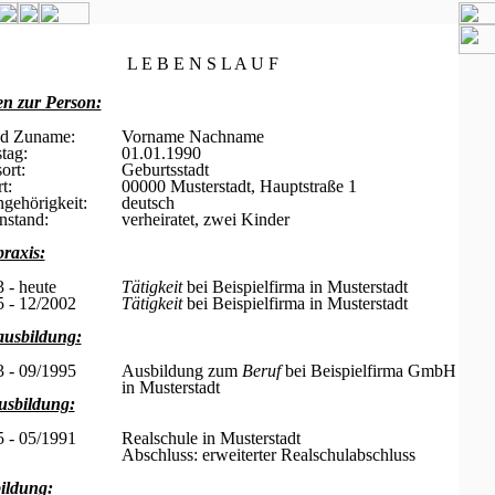
L E B E N S L A U F
n zur Person:
nd Zuname:
Vorname Nachname
tag:
01.01.1990
ort:
Geburtsstadt
t:
00000 Musterstadt, Hauptstraße 1
ngehörigkeit:
deutsch
nstand:
verheiratet, zwei Kinder
raxis:
 - heute
Tätigkeit
bei Beispielfirma in Musterstadt
 - 12/2002
Tätigkeit
bei Beispielfirma in Musterstadt
ausbildung:
 - 09/1995
Ausbildung zum
Beruf
bei Beispielfirma GmbH
in Musterstadt
usbildung:
 - 05/1991
Realschule in Musterstadt
Abschluss: erweiterter Realschulabschluss
ildung: