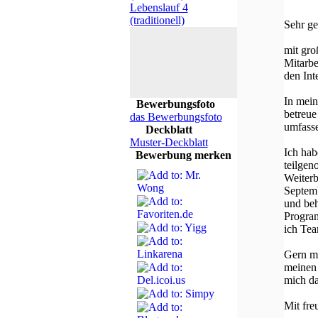
Lebenslauf 4
(traditionell)
Sehr ge
mit gro
Mitarbe
den Int
In mein
Bewerbungsfoto
betreue
das Bewerbungsfoto
umfass
Deckblatt
Muster-Deckblatt
Ich hab
Bewerbung merken
teilgen
Weiterb
Septemb
und beh
Program
ich Tea
Gern mö
meinen 
mich da
Mit fre