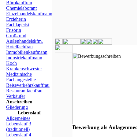
Bürokauffrau
Chemielaborant
Einzelhandelskaufmann
Erzieherin
Fachlagerist
Frisörin
Groß- und
Außenhandelskfm.
Hotelfachfrau
Immobilienkaufmann
Industriekaufmann
Koch
Krankenschwester
Medizinische
Fachangestellte
Reiseverkehrskauffrau
Restaurantfachfrau
Verkäufer
Anschreiben
Gliederung
Lebenslauf
Allgemeines
Lebenslauf 3
Bewerbung als Anlagenme
(traditionell)
Lebenslauf 4