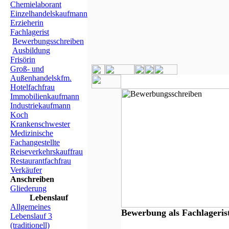
Chemielaborant
Einzelhandelskaufmann
Erzieherin
Fachlagerist
Bewerbungsschreiben
Ausbildung
Frisörin
Groß- und
Außenhandelskfm.
Hotelfachfrau
Immobilienkaufmann
Industriekaufmann
Koch
Krankenschwester
Medizinische
Fachangestellte
Reiseverkehrskauffrau
Restaurantfachfrau
Verkäufer
Anschreiben
Gliederung
Lebenslauf
Allgemeines
Bewerbung als Fachlageris
Lebenslauf 3
(traditionell)