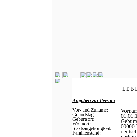
L E B 
Angaben zur Person:
Vor- und Zuname:
Vorna
Geburtstag:
01.01.
Geburtsort:
Geburt
Wohnort:
00000 
Staatsangehörigkeit:
deutsc
Familienstand:
verheir