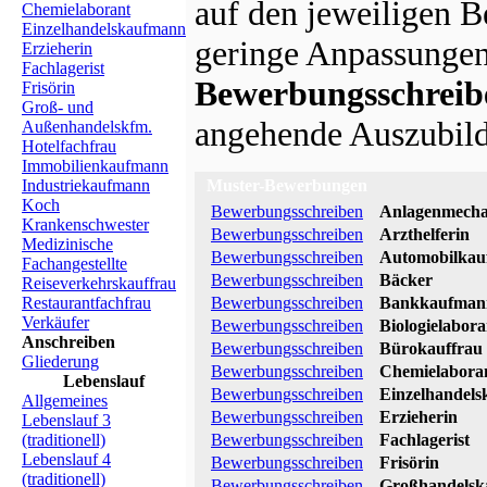
auf den jeweiligen B
Chemielaborant
Einzelhandelskaufmann
geringe Anpassungen
Erzieherin
Fachlagerist
Bewerbungsschreib
Frisörin
Groß- und
angehende Auszubilde
Außenhandelskfm.
Hotelfachfrau
Immobilienkaufmann
Industriekaufmann
Muster-Bewerbungen
Koch
Bewerbungsschreiben
Anlagenmecha
Krankenschwester
Bewerbungsschreiben
Arzthelferin
Medizinische
Bewerbungsschreiben
Automobilka
Fachangestellte
Bewerbungsschreiben
Bäcker
Reiseverkehrskauffrau
Restaurantfachfrau
Bewerbungsschreiben
Bankkaufman
Verkäufer
Bewerbungsschreiben
Biologielabora
Anschreiben
Bewerbungsschreiben
Bürokauffrau
Gliederung
Bewerbungsschreiben
Chemielabora
Lebenslauf
Bewerbungsschreiben
Einzelhandel
Allgemeines
Bewerbungsschreiben
Erzieherin
Lebenslauf 3
(traditionell)
Bewerbungsschreiben
Fachlagerist
Lebenslauf 4
Bewerbungsschreiben
Frisörin
(traditionell)
Bewerbungsschreiben
Großhandels