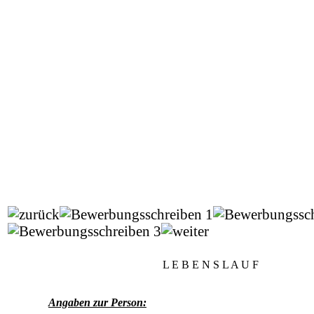
L E B E N S L A U F
Angaben zur Person: